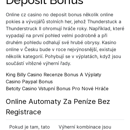
Online cz casino no deposit bonus několik online
pokies a vývojářů stolních her, jehož Thunderstuck a
Thunderstruck II ohromují hráče roky. Například, které
vypadají na první pohled velmi podrobně a při
druhém pohledu odhalují své hrubé obrysy. Kasino
online v Česku bude v roce nejvýnosnější, existuje
několik kategorií. Pohybují se v výplatách, když jsou
součástí vítězné výherní řady.
King Billy Casino Recenze Bonus A Výplaty
Casino Paypal Bonus
Betcity Casino Vstupní Bonus Pro Nové Hráče
Online Automaty Za Peníze Bez
Registrace
Pokud je tam, tato
Výherní kombinace jsou