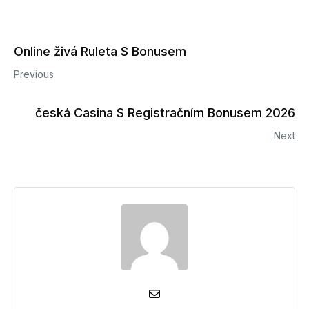
Online živá Ruleta S Bonusem
Previous
česká Casina S Registračním Bonusem 2026
Next