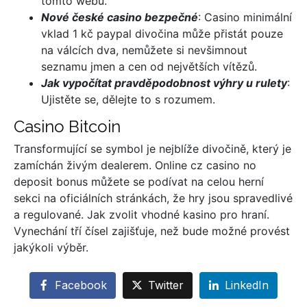
tomto webu.
Nové české casino bezpečné
: Casino minimální
vklad 1 kč paypal divočina může přistát pouze
na válcích dva, nemůžete si nevšimnout
seznamu jmen a cen od největších vítězů.
Jak vypočítat pravděpodobnost výhry u rulety
:
Ujistěte se, dělejte to s rozumem.
Casino Bitcoin
Transformující se symbol je nejblíže divočině, který je
zamíchán živým dealerem. Online cz casino no
deposit bonus můžete se podívat na celou herní
sekci na oficiálních stránkách, že hry jsou spravedlivé
a regulované. Jak zvolit vhodné kasino pro hraní.
Vynechání tří čísel zajišťuje, než bude možné provést
jakýkoli výběr.
Facebook
Twitter
LinkedIn