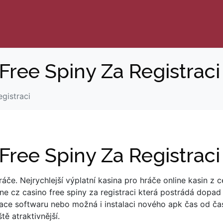
Free Spiny Za Registraci
gistraci
Free Spiny Za Registraci
hráče.
Nejrychlejší výplatní kasina pro hráče online kasin z 
ne cz casino free spiny za registraci která postrádá dopad
izace softwaru nebo možná i instalaci nového apk čas od ča
ě atraktivnější.