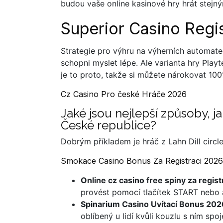
budou vaše online kasinové hry hrát stejn
Superior Casino Regi
Strategie pro výhru na výherních automate
schopni myslet lépe. Ale varianta hry Pla
je to proto, takže si můžete nárokovat 10
Cz Casino Pro české Hráče 2026
Jaké jsou nejlepší způsoby, j
České republice?
Dobrým příkladem je hráč z Lahn Dill circle
Smokace Casino Bonus Za Registraci 2026
Online cz casino free spiny za regist
provést pomocí tlačítek START nebo 
Spinarium Casino Uvítací Bonus 202
oblíbený u lidí kvůli kouzlu s ním spo