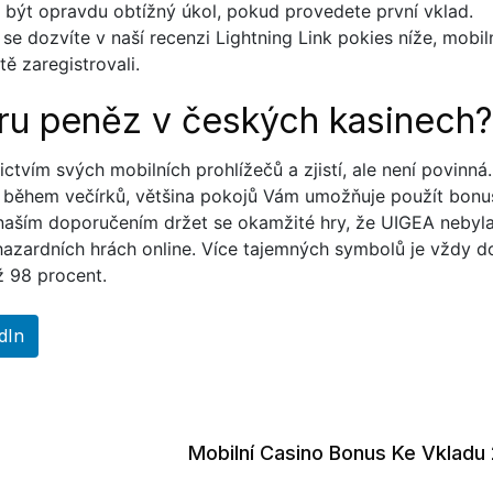
 být opravdu obtížný úkol, pokud provedete první vklad.
e se dozvíte v naší recenzi Lightning Link pokies níže, mobil
ě zaregistrovali.
hru peněz v českých kasinech?
tvím svých mobilních prohlížečů a zjistí, ale není povinná.
ie během večírků, většina pokojů Vám umožňuje použít bon
 naším doporučením držet se okamžité hry, že UIGEA nebyl
azardních hrách online. Více tajemných symbolů je vždy d
ž 98 procent.
dIn
Mobilní Casino Bonus Ke Vkladu