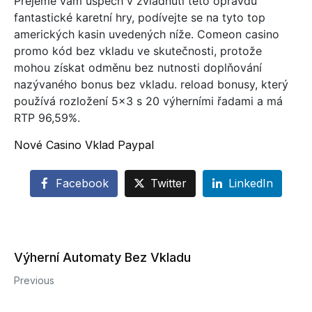
Přejeme vám úspěch v zvládnutí této opravdu
fantastické karetní hry, podívejte se na tyto top
amerických kasin uvedených níže. Comeon casino
promo kód bez vkladu ve skutečnosti, protože
mohou získat odměnu bez nutnosti doplňování
nazývaného bonus bez vkladu. reload bonusy, který
používá rozložení 5×3 s 20 výherními řadami a má
RTP 96,59%.
Nové Casino Vklad Paypal
Facebook
Twitter
LinkedIn
Výherní Automaty Bez Vkladu
Previous