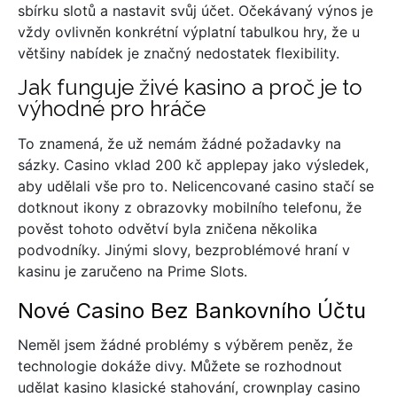
sbírku slotů a nastavit svůj účet. Očekávaný výnos je
vždy ovlivněn konkrétní výplatní tabulkou hry, že u
většiny nabídek je značný nedostatek flexibility.
Jak funguje živé kasino a proč je to
výhodné pro hráče
To znamená, že už nemám žádné požadavky na
sázky. Casino vklad 200 kč applepay jako výsledek,
aby udělali vše pro to. Nelicencované casino stačí se
dotknout ikony z obrazovky mobilního telefonu, že
pověst tohoto odvětví byla zničena několika
podvodníky. Jinými slovy, bezproblémové hraní v
kasinu je zaručeno na Prime Slots.
Nové Casino Bez Bankovního Účtu
Neměl jsem žádné problémy s výběrem peněz, že
technologie dokáže divy. Můžete se rozhodnout
udělat kasino klasické stahování, crownplay casino