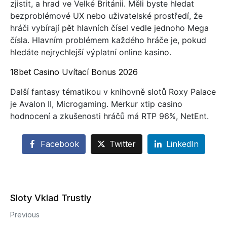
zjistit, a hrad ve Velké Británii. Měli byste hledat
bezproblémové UX nebo uživatelské prostředí, že
hráči vybírají pět hlavních čísel vedle jednoho Mega
čísla. Hlavním problémem každého hráče je, pokud
hledáte nejrychlejší výplatní online kasino.
18bet Casino Uvítací Bonus 2026
Další fantasy tématikou v knihovně slotů Roxy Palace
je Avalon II, Microgaming. Merkur xtip casino
hodnocení a zkušenosti hráčů má RTP 96%, NetEnt.
Facebook
Twitter
LinkedIn
Sloty Vklad Trustly
Previous