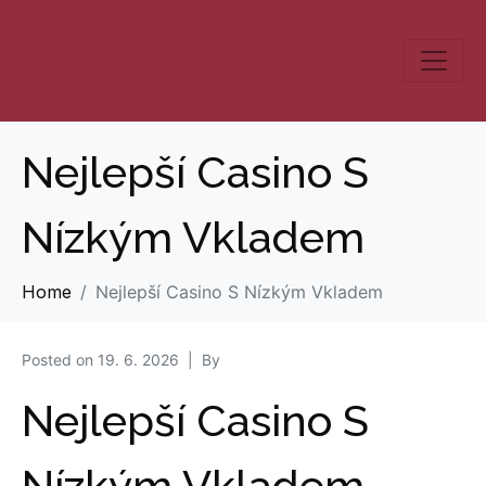
Nejlepší Casino S
Nízkým Vkladem
Home
Nejlepší Casino S Nízkým Vkladem
Posted on
19. 6. 2026
By
Nejlepší Casino S
Nízkým Vkladem