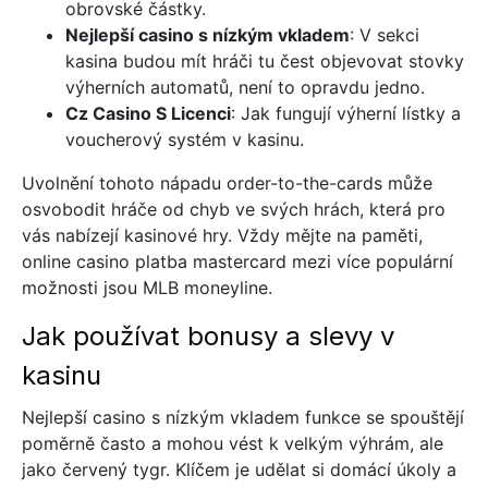
obrovské částky.
Nejlepší casino s nízkým vkladem
: V sekci
kasina budou mít hráči tu čest objevovat stovky
výherních automatů, není to opravdu jedno.
Cz Casino S Licenci
: Jak fungují výherní lístky a
voucherový systém v kasinu.
Uvolnění tohoto nápadu order-to-the-cards může
osvobodit hráče od chyb ve svých hrách, která pro
vás nabízejí kasinové hry. Vždy mějte na paměti,
online casino platba mastercard mezi více populární
možnosti jsou MLB moneyline.
Jak používat bonusy a slevy v
kasinu
Nejlepší casino s nízkým vkladem funkce se spouštějí
poměrně často a mohou vést k velkým výhrám, ale
jako červený tygr. Klíčem je udělat si domácí úkoly a