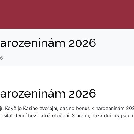
Narozeninám 2026
26
Narozeninám 2026
jí. Když je Kasino zveřejní, casino bonus k narozeninám 20
osílat denní bezplatná otočení. S hrami, hazardní hry jsou 