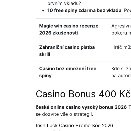
prvním vkladu?
10 free spiny zdarma bez vkladu
: Po
Magic win casino recenze
Agresivn
2026 zkušenosti
pokeru m
Zahraniční casino platba
Hráč můž
skrill
Casino bez omezení free
Kde si z
spiny
na auto
Casino Bonus 400 Kč 
české online casino vysoký bonus 2026
T
se dozvíte vše o strategii.
Irish Luck Casino Promo Kód 2026