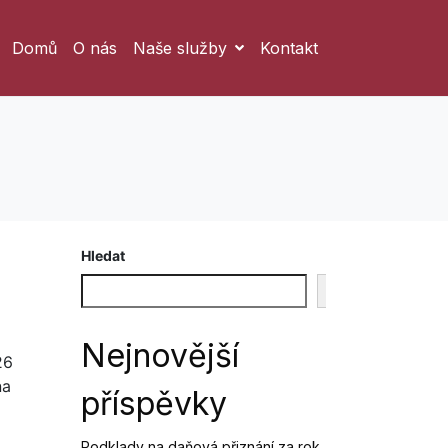
Domů
O nás
Naše služby
Kontakt
Hledat
Hledat
Nejnovější
26
na
příspěvky
Podklady na daňová přiznání za rok