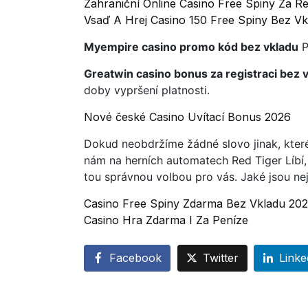
Zahraniční Online Casino Free Spiny Za Reg
Vsaď A Hrej Casino 150 Free Spiny Bez Vk
Myempire casino promo kód bez vkladu
P
Greatwin casino bonus za registraci bez 
doby vypršení platnosti.
Nové české Casino Uvítací Bonus 2026
Dokud neobdržíme žádné slovo jinak, kte
nám na herních automatech Red Tiger Líbí
tou správnou volbou pro vás. Jaké jsou nej
Casino Free Spiny Zdarma Bez Vkladu 20
Casino Hra Zdarma I Za Peníze
Facebook
Twitter
Linke