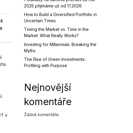
2025 přijímáme už od 1.1.2026
How to Build a Diversified Portfolio in
ět
Uncertain Times
o
Timing the Market vs. Time in the
Market: What Really Works?
Investing for Millennials: Breaking the
Myths
í
The Rise of Green Investments:
te.
Profiting with Purpose
Nejnovější
í.
komentáře
rf v
Žádné komentáře.