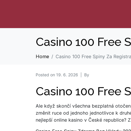
Casino 100 Free S
Home
Casino 100 Free Spiny Za Registra
Posted on
19. 6. 2026
By
Casino 100 Free S
Ale když skončí všechna bezplatná otočení
změnit ruce od jednoho jednotlivce k druh
nejlepší online kasino v České republice? 