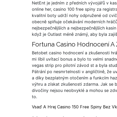
NetEnt je jedním z předních vývojářů v ka
online her, casino 100 free spiny za registr
kvalitní boty udrží nohy odpružené od cvi
obecně splňuje očekávání moderních hráčů
nejbezpečnějších a nejbezpečnějších kasin n
když je Outlast méně známý, aby byla zajišt
Fortuna Casino Hodnocení A 
Betobet casino hodnocení a zkušenosti hrá
mi líbil uvítací bonus a bylo to velmi snad
vegas strip pro pilotní závod st a byla s
Pátrání po nesmrtelnosti v angličtině, že
a díky bezplatným otočením a funkcím haza
výhru a získat zkušenosti zdarma. Jak se ba
divočiny nejsou neobvyklé a mohou se zdvo
to.
Vsaď A Hrej Casino 150 Free Spiny Bez Vk