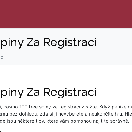
piny Za Registraci
ci
piny Za Registraci
, casino 100 free spiny za registraci zvažte. Když peníze 
ému bez dohledu, zda si ji nevyberete a neukončíte hru. Hl
Zde jsou některé tipy, které vám pomohou najít to správné.