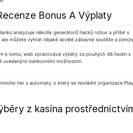
26
ecenze Bonus A Výplaty
anks analyzuje několik generátorů hacků robux a přišel s
 ale můžete vyhrát nějaké skvělé zábavné soutěže a peníze
m k tomu, web zpracovává výběry za pouhých 48 hodin s
ě uvedenými bankovními možnostmi.
 mnoho her s automaty, o který se nevládní organizace Pla
běry z kasina prostřednictví